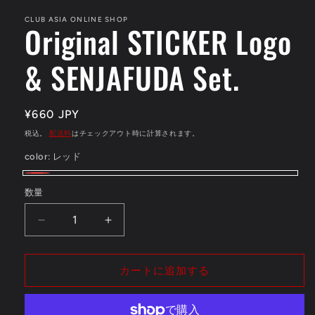
で
CLUB ASIA ONLINE SHOP
メ
Original STICKER Logo
デ
ィ
ア
& SENJAFUDA Set.
(1)
を
開
く
通
¥660 JPY
常
税込。
配送料
はチェックアウト時に計算されます。
価
color:
レッド
格
レ
数量
ッ
ド
Original
Original
STICKER
STICKER
Logo
Logo
&amp;
&amp;
カートに追加する
SENJAFUDA
SENJAFUDA
Set.
Set.