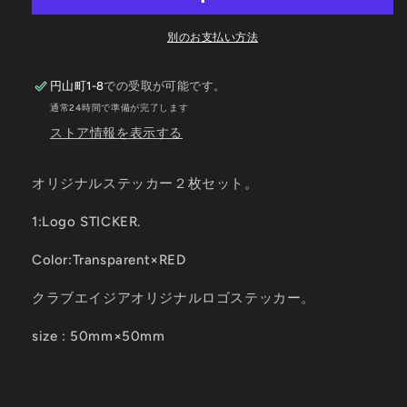
の
の
数
数
別のお支払い方法
量
量
を
を
円山町1-8
減
での受取が可能です。
増
ら
や
通常24時間で準備が完了します
す
す
ストア情報を表示する
オリジナルステッカー２枚セット。
1:Logo STICKER.
Color:T
ransparent
×RED
クラブエイジアオリジナルロゴステッカー。
size : 50mm×50mm