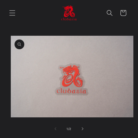
コンテ
カ
ンツに
進む
ー
ト
商品情
報にス
キップ
モ
ー
の
1
/
2
ダ
ル