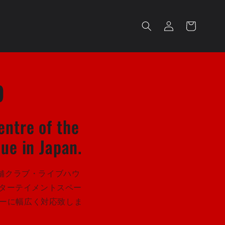
ロ
カ
グ
ー
イ
ト
ン
p
entre of the
ue in Japan.
舗クラブ・ライブハウ
ターテイメントスペー
ィーに幅広く対応致しま